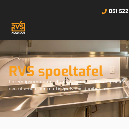
051 522
RVS spoeltafel
Lorem ipsum dolor sit amet, consectetur adipiscing elit
nec ullamcorper mattis, pulvinar dapibus leo.