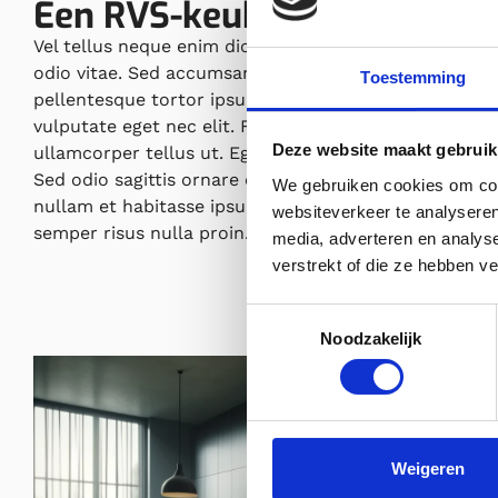
Een RVS-keuken voor de gro
Vel tellus neque enim dictum platea quam nec. Susp
odio vitae. Sed accumsan in vestibulum imperdiet di
Toestemming
pellentesque tortor ipsum aliquet lorem in imperdi
vulputate eget nec elit. Faucibus augue lacus orci eu
Deze website maakt gebruik
ullamcorper tellus ut. Eget dolor ipsum aenean ac eg
Sed odio sagittis ornare et. Rhoncus in vitae quisque
We gebruiken cookies om cont
nullam et habitasse ipsum. Sit nam diam amet egesta
websiteverkeer te analyseren
semper risus nulla proin. In nulla tellus tristique sit id
media, adverteren en analys
verstrekt of die ze hebben v
Toestemmingsselectie
Noodzakelijk
Weigeren