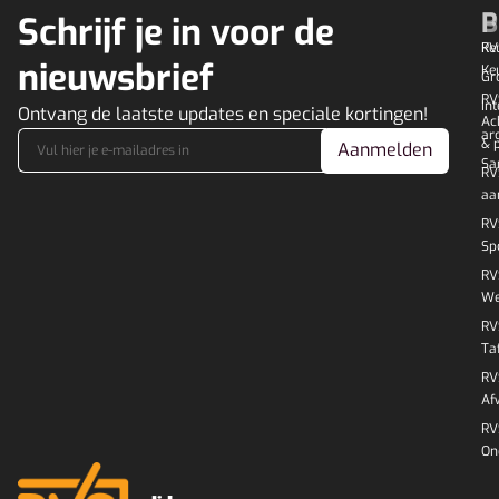
P
B
Schrijf je in voor de
RV
Ke
nieuwsbrief
Ke
Gr
RV
In
Ontvang de laatste updates en speciale kortingen!
Ac
ar
& 
Aanmelden
Sa
RV
aa
RV
Sp
RV
We
RV
Ta
RV
Af
RV
On