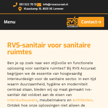
051 522 70 13
info@rvsaccuraat.nl
Klaaskamp 15, 8531 XE Lemmer
Contact
RVS-sanitair voor sanitaire
ruimtes
Ben je op zoek naar een stijlvolle en functionele
oplossing voor sanitaire ruimtes? Bij RVS Accuraat
begrijpen we de essentie van hoogwaardig
interieurdesign voor de sanitaire sector. In een tijd
waarin duurzaamheid, hygiëne en moderniteit
centraal staan, bieden wij op maat gemaakt rvs-
sanitair dat voldoet aan de eisen van
interieurbouwers
, meubelmakers en
architecten
.
Ontdek hoe onze oplossingen niet alleen de