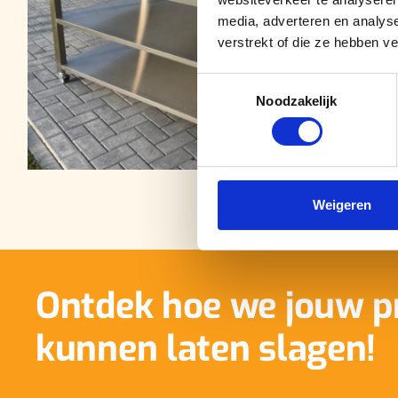
media, adverteren en analys
verstrekt of die ze hebben v
Toestemmingsselectie
Noodzakelijk
Weigeren
Ontdek hoe we jouw p
kunnen laten slagen!