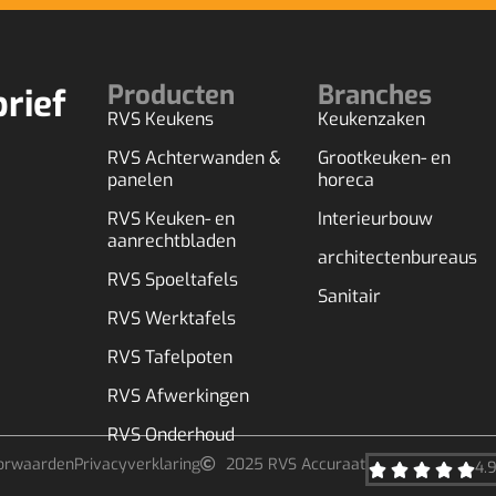
Producten
Branches
brief
RVS Keukens
Keukenzaken
RVS Achterwanden &
Grootkeuken- en
panelen
horeca
RVS Keuken- en
Interieurbouw
aanrechtbladen
architectenbureaus
RVS Spoeltafels
Sanitair
RVS Werktafels
RVS Tafelpoten
RVS Afwerkingen
RVS Onderhoud
orwaarden
Privacyverklaring
2025 RVS Accuraat
4.